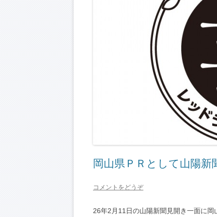
岡山県ＰＲとして山陽新
コメントをどうぞ
26年2月11日の山陽新聞見開き一面に