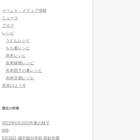
イベント・メディア情報
ニュース
ブログ
レシピ
うどんレシピ
もち麦レシピ
赤米レシピ
赤米味噌レシピ
赤米団子の素レシピ
赤米甘酒レシピ
赤米のようす
最近の投稿
2021年6月10日作業の様子
609
5月26日 備中国分寺前 耕起作業