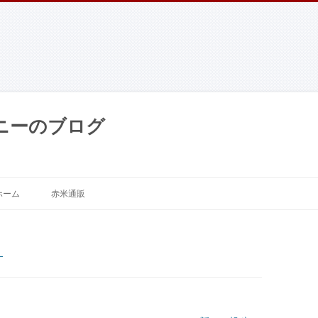
ニーのブログ
コンテンツへ移動
ホーム
赤米通販
）